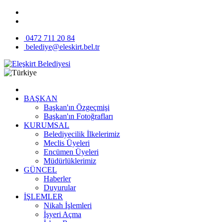
0472 711 20 84
belediye@eleskirt.bel.tr
BAŞKAN
Başkan'ın Özgeçmişi
Başkan'ın Fotoğrafları
KURUMSAL
Belediyecilik İlkelerimiz
Meclis Üyeleri
Encümen Üyeleri
Müdürlüklerimiz
GÜNCEL
Haberler
Duyurular
İŞLEMLER
Nikah İşlemleri
İşyeri Açma