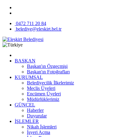
0472 711 20 84
belediye@eleskirt.bel.tr
BAŞKAN
Başkan'ın Özgeçmişi
Başkan'ın Fotoğrafları
KURUMSAL
Belediyecilik İlkelerimiz
Meclis Üyeleri
Encümen Üyeleri
Müdürlüklerimiz
GÜNCEL
Haberler
Duyurular
İŞLEMLER
Nikah İşlemleri
İşyeri Açma