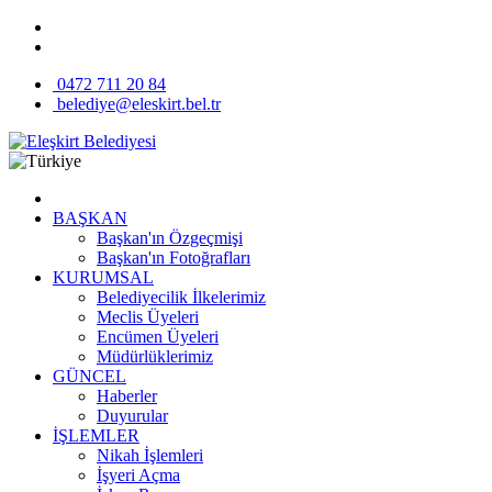
0472 711 20 84
belediye@eleskirt.bel.tr
BAŞKAN
Başkan'ın Özgeçmişi
Başkan'ın Fotoğrafları
KURUMSAL
Belediyecilik İlkelerimiz
Meclis Üyeleri
Encümen Üyeleri
Müdürlüklerimiz
GÜNCEL
Haberler
Duyurular
İŞLEMLER
Nikah İşlemleri
İşyeri Açma