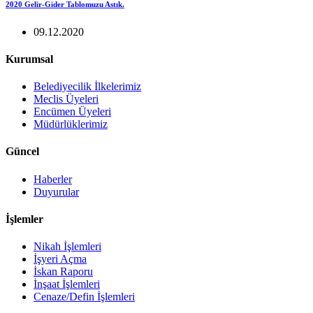
2020 Gelir-Gider Tablomuzu Astık.
09.12.2020
Kurumsal
Belediyecilik İlkelerimiz
Meclis Üyeleri
Encümen Üyeleri
Müdürlüklerimiz
Güncel
Haberler
Duyurular
İşlemler
Nikah İşlemleri
İşyeri Açma
İskan Raporu
İnşaat İşlemleri
Cenaze/Defin İşlemleri