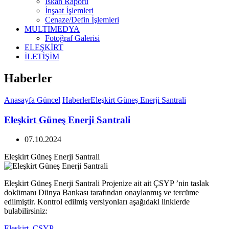
İskan Raporu
İnşaat İşlemleri
Cenaze/Defin İşlemleri
MULTIMEDYA
Fotoğraf Galerisi
ELEŞKİRT
İLETİŞİM
Haberler
Anasayfa
Güncel
Haberler
Eleşkirt Güneş Enerji Santrali
Eleşkirt Güneş Enerji Santrali
07.10.2024
Eleşkirt Güneş Enerji Santrali
Eleşkirt Güneş Enerji Santrali Projenize ait ait ÇSYP ’nin taslak
dokümanı Dünya Bankası tarafından onaylanmış ve tercüme
edilmiştir. Kontrol edilmiş versiyonları aşağıdaki linklerde
bulabilirsiniz:
Eleşkirt_CSYP