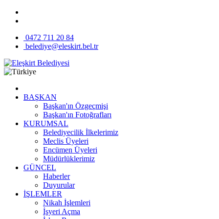
0472 711 20 84
belediye@eleskirt.bel.tr
BAŞKAN
Başkan'ın Özgeçmişi
Başkan'ın Fotoğrafları
KURUMSAL
Belediyecilik İlkelerimiz
Meclis Üyeleri
Encümen Üyeleri
Müdürlüklerimiz
GÜNCEL
Haberler
Duyurular
İŞLEMLER
Nikah İşlemleri
İşyeri Açma