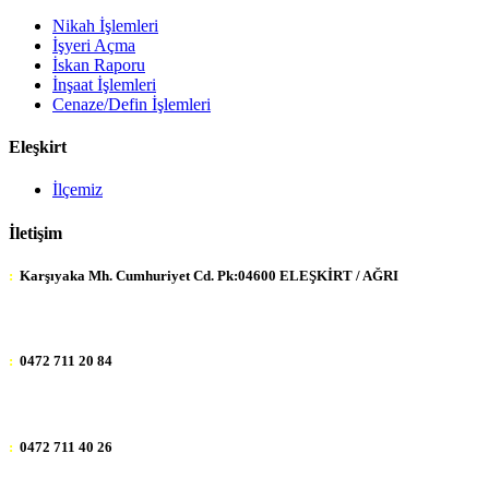
Nikah İşlemleri
İşyeri Açma
İskan Raporu
İnşaat İşlemleri
Cenaze/Defin İşlemleri
Eleşkirt
İlçemiz
İletişim
:
Karşıyaka Mh. Cumhuriyet Cd. Pk:04600 ELEŞKİRT / AĞRI
:
0472 711 20 84
:
0472 711 40 26